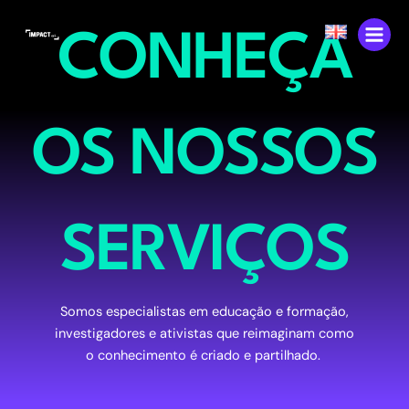
Skip
content
to
CONHEÇA
content
OS NOSSOS
SERVIÇOS
Somos
especialistas
em
educação
e
formação
,
investigadores
e
ativistas
que
reimaginam
como
o
conhecimento
é
criado
e
partilhado
.