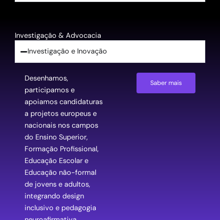
Investigação & Advocacia
Investigação e Inovação
Desenhamos
,
Saber mais
participamos
e
apoiamos
candidaturas
a
projetos
europeus
e
nacionais
nos
campos
do Ensino Superior,
Formação
Profissional
,
Educação
Escolar e
Educação
não
-formal
de
jovens
e
adultos
,
integrando
design
inclusivo
e
pedagogia
neuroafirmativa
.