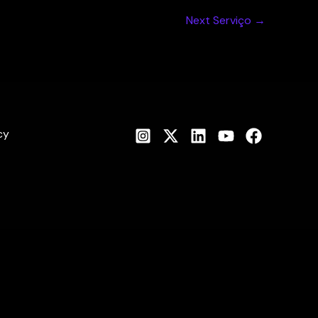
Next Serviço
→
cy